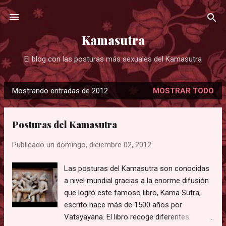
Ir al contenido principal
Kamasutra
El blog con las posturas más sexuales del Kamasutra
Mostrando entradas de 2012
MOSTRAR TODO
E
n
t
Posturas del Kamasutra
r
Publicado un
domingo, diciembre 02, 2012
a
d
Las posturas del Kamasutra son conocidas
a
a nivel mundial gracias a la enorme difusión
s
que logró este famoso libro, Kama Sutra,
escrito hace más de 1500 años por
Vatsyayana. El libro recoge diferentes